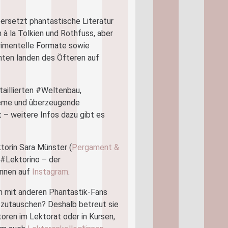
übersetzt phantastische Literatur
à la Tolkien und Rothfuss, aber
rimentelle Formate sowie
hten landen des Öfteren auf
taillierten #Weltenbau,
eme und überzeugende
 – weitere Infos dazu gibt es
orin Sara Münster (
Pergament &
r #Lektorino – der
innen auf
Instagram
.
ch mit anderen Phantastik-Fans
zutauschen? Deshalb betreut sie
toren im Lektorat oder in Kursen,