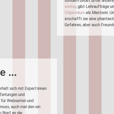
sondern bildet unter ande
weiter
, gibt Lehraufträge u
Stipendium
als Mentorin. 
erschafft sie eine phantast
Gefahren, aber auch Freund
ne
...
hält sich mit Expert:innen
 Zeitungen und
t, für Webseiten und
muss, auch mal den ein
 Brief an die