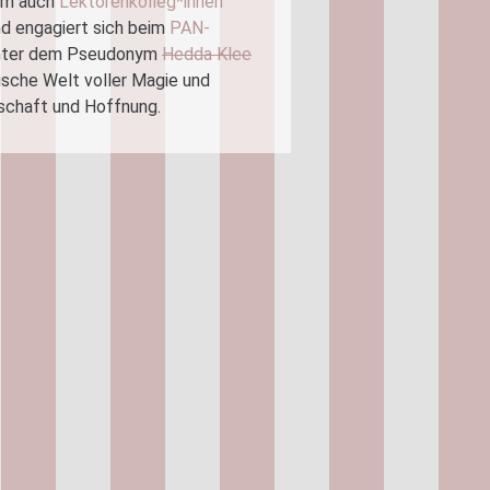
rem auch
Lektorenkolleg*innen
nd engagiert sich beim
PAN-
Unter dem Pseudonym
Hedda Klee
ische Welt voller Magie und
schaft und Hoffnung.