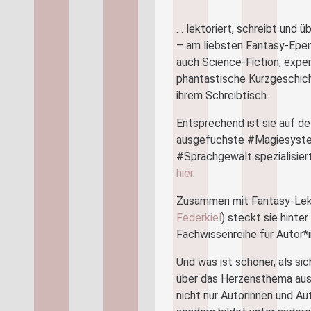
… lektoriert, schreibt und 
– am liebsten Fantasy-Epen 
auch Science-Fiction, expe
phantastische Kurzgeschic
ihrem Schreibtisch.
Entsprechend ist sie auf de
ausgefuchste #Magiesyst
#Sprachgewalt spezialisiert
hier
.
Zusammen mit Fantasy-Lekt
Federkiel
) steckt sie hinte
Fachwissenreihe für Autor*
Und was ist schöner, als si
über das Herzensthema aus
nicht nur Autorinnen und Au