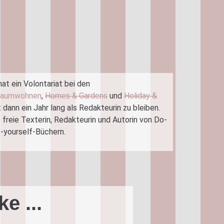
at ein Volontariat bei den
raumwohnen
,
Homes & Gardens
und
Holiday &
 dann ein Jahr lang als Redakteurin zu bleiben.
s freie Texterin, Redakteurin und Autorin
von
Do-
t-yourself-Büchern.
ke
...