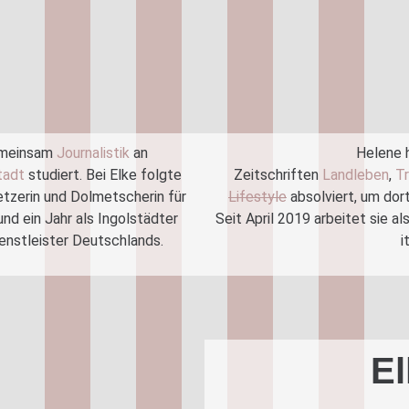
gemeinsam
Journalistik
an
Helene h
tadt
studiert.
Bei Elke folgte
Zeitschriften
Landleben
,
T
etzerin und Dolmetscherin für
Lifestyle
absolviert, um dort
d ein Jahr als Ingolstädter
Seit April 2019 arbeitet sie al
ienstleister Deutschlands.
i
El