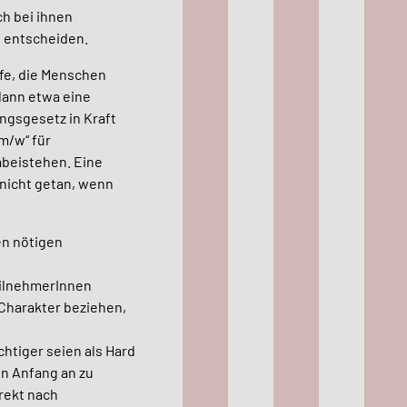
h bei ihnen
n entscheiden.
ufe, die Menschen
dann etwa eine
ngsgesetz in Kraft
„m/w“ für
abeistehen. Eine
 nicht getan, wenn
en nötigen
teilnehmerInnen
 Charakter beziehen,
chtiger seien als Hard
on Anfang an zu
rekt nach