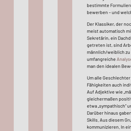
bestimmte Formulieru
bewerben – und welch
Der Klassiker, der n
meist automatisch mi
Sekretärin, ein Dach
getreten ist, sind Ar
männlich/weiblich zu 
umfangreiche
Analys
man den idealen Bewe
Um alle Geschlechter
Fähigkeiten auch ind
Auf Adjektive wie „mä
gleichermaßen positiv
etwa
„sympathisch“ u
Darüber hinaus gaben 
Skills. Aus diesem Gr
kommunizieren. In ei