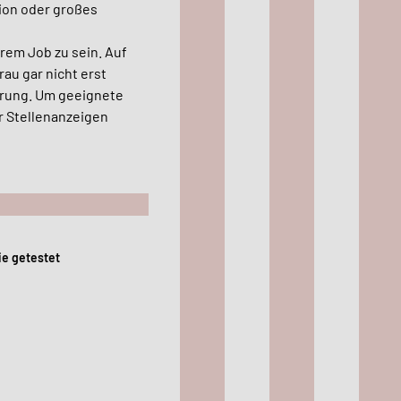
tion oder großes
hrem Job zu sein. Auf
Frau gar nicht erst
erung.
Um geeignete
r Stellenanzeigen
sie getestet