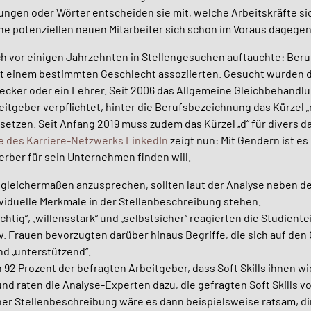
ngen oder Wörter entscheiden sie mit, welche Arbeitskräfte sic
e potenziellen neuen Mitarbeiter sich schon im Voraus dagege
och vor einigen Jahrzehnten in Stellengesuchen auftauchte: Ber
t einem bestimmten Geschlecht assoziierten. Gesucht wurden 
decker oder ein Lehrer. Seit 2006 das Allgemeine Gleichbehandlu
beitgeber verpflichtet, hinter die Berufsbezeichnung das Kürzel 
setzen. Seit Anfang 2019 muss zudem das Kürzel „d“ für divers d
e des Karriere-Netzwerks LinkedIn
zeigt nun: Mit Gendern ist es
rber für sein Unternehmen finden will.
 gleichermaßen anzusprechen, sollten laut der Analyse neben d
ividuelle Merkmale in der Stellenbeschreibung stehen.
chtig“, „willensstark“ und „selbstsicher“ reagierten die Studien
. Frauen bevorzugten darüber hinaus Begriffe, die sich auf den
nd „unterstützend“.
92 Prozent der befragten Arbeitgeber, dass Soft Skills ihnen wi
und raten die Analyse-Experten dazu, die gefragten Soft Skills v
ner Stellenbeschreibung wäre es dann beispielsweise ratsam, di