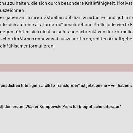
au zu halten, die sich durch besondere Kritikfähigkeit, Motiva
auszeichnen.
er gaben an, in ihrem aktuellen Job
hart zu arbeiten und gut in i
de sich auf eine als
„fordernd“ beschrieben
e Stelle jede vierte 
gegen fühlten sich nicht so sehr abgeschreckt von der Formuli
schon im Voraus unbewusst auszusortieren, sollten Arbeitgebe
einfühlsamer formulieren.
avigation
ünstlichen Intelligenz „Talk to Transformer“ ist jetzt online – wir haben 
 den ersten „Walter Kempowski Preis für biografische Literatur“