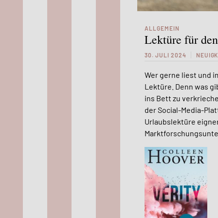
ALLGEMEIN
Lektüre für de
30. JULI 2024
NEUIGK
Wer gerne liest und i
Lektüre. Denn was gi
ins Bett zu verkriech
der Social-Media-Plat
Urlaubslektüre eignen
Marktforschungsuntern