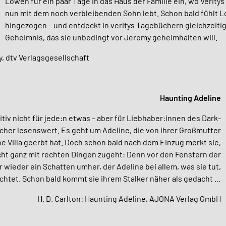
Lowen für ein paar Tage in das Haus der Familie ein, wo Veri
nun mit dem noch verbleibenden Sohn lebt. Schon bald fühlt 
hingezogen – und entdeckt in veritys Tagebüchern gleichzeitig
Geheimnis, das sie unbedingt vor Jeremy geheimhalten will.
y,
dtv Verlagsgesellschaft
Haunting Adeline
nitiv nicht für jede:n etwas – aber für Liebhaber:innen des Dark-
her lesenswert. Es geht um Adeline, die von ihrer Großmutter
ne Villa geerbt hat. Doch schon bald nach dem Einzug merkt sie,
cht ganz mit rechten Dingen zugeht: Denn vor den Fenstern der
r wieder ein Schatten umher, der Adeline bei allem, was sie tut,
htet. Schon bald kommt sie ihrem Stalker näher als gedacht …
H. D. Carlton: Haunting Adeline, AJONA Verlag GmbH