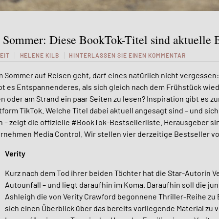
n Sommer: Diese BookTok-Titel sind aktuelle B
EIT
HELENE KILB
HINTERLASSEN SIE EINEN KOMMENTAR
m Sommer auf Reisen geht, darf eines natürlich nicht vergessen
bt es Entspannenderes, als sich gleich nach dem Frühstück wie
en oder am Strand ein paar Seiten zu lesen? Inspiration gibt es z
tform TikTok.
Welche Titel dabei aktuell angesagt sind – und sich
 – zeigt die offizielle #BookTok-Bestsellerliste. Herausgeber si
ehmen Media Control. Wir stellen vier derzeitige Bestseller vo
Verity
Kurz nach dem Tod ihrer beiden Töchter hat die Star-Autorin V
Autounfall – und liegt daraufhin im Koma. Daraufhin soll die j
Ashleigh die von Verity Crawford begonnene Thriller-Reihe zu
sich einen Überblick über das bereits vorliegende Material zu v