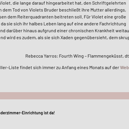
 Violet. die lange darauf hingearbeitet hat, den Schriftgelehrten
h dem Tod von Violets Bruder beschließt ihre Mutter allerdings,
sen dem Reiterquadranten beitreten soll. Für Violet eine große
da sie sich ihr halbes Leben lang auf eine andere Fachrichtung
 und darüber hinaus aufgrund einer chronischen Krankheit weitaus 
nd wird es zudem, als sie sich Xaden gegenübersieht, dem skru
Rebecca Yarros: Fourth Wing – Flammengeküsst, dt
ler-Liste findet sich immer zu Anfang eines Monats auf der
Web
avigation
nderzimmer-Einrichtung ist da!