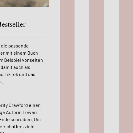
estseller
: die passende
der mit einem Buch
um Beispiel vonseiten
 damit auch als
nd TikTok und das
r.
erity Crawford einen
unge Autorin Lowen
 Ende schreiben. Um
erschaffen, zieht