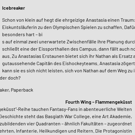
Icebreaker
Schon von klein auf hegt die ehrgeizige Anastasia einen Traum:
Eiskuntsläuferin zu den
Olympischen Spielen zu schaffen. Dafür 
besonders hart – bi
s auf einmal zwei unerwartete Zwischenfälle ihre Planung dur
schließt eine der Eissporthallen des Campus, dann fällt auch no
aus. Zu Anastasias Erstaunen bietet sich ihr Nathan als Ersatz 
gutaussehende Capitän des Eishockeyteams. Anastasia zögert 
kann sie es sich nicht leisten, sich von Nathan auf dem Weg zu
Oder doch?
aker, Paperback
Fourth Wing – Flammengeküsst
geküsst“-Reihe tauchen Fantasy-Fans in abenteuerliche Welten
 Geschichte steht das Basgiath War College, eine Art Akademie,
szubildenden vier Quadranten – ähnlich Fakultäten – zugeordnet
ehrten, Infanterie, Heilkundigen und Reitern. Die Protagonistin