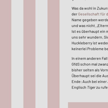
Was da wohl in Zukun
der
Gesellschaft für
Name gegeben werden 
und was nicht. „Elte
Ist es überhaupt ein 
uns sehr wundern. Sic
Huckleberry ist wede
keinerlei Probleme be
In einem anderen Fall
GfdS schon mal zwanz
bisher selten als Vor
Überhaupt sei die Aus
Ende: Auch bei einer 
Englisch
Tiger
zu ruf