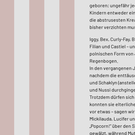
geboren; ungefähr jed
Kindern entweder ein
die abstrusesten Kre
bisher verzichten mu
Iggy, Bex, Curly-Fay,
Filian und Castiel – 
polnischen Form von 
Regenbogen.
In den vergangenen J
nachdem die enttäusc
und Schaklyn (anstell
und Nussi durchginge
Trotzdem dürfen sich
konnten sie elterlic
vor etwas – sagen wi
Mickilauda, Lucifer 
„Popcorn!“ über den S
gewälzt, während Mut