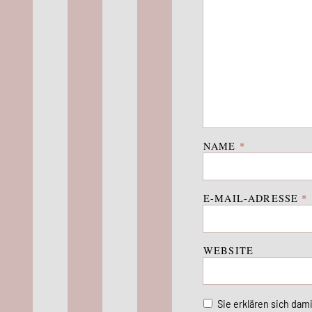
NAME
*
E-MAIL-ADRESSE
*
WEBSITE
Sie erklären sich dam