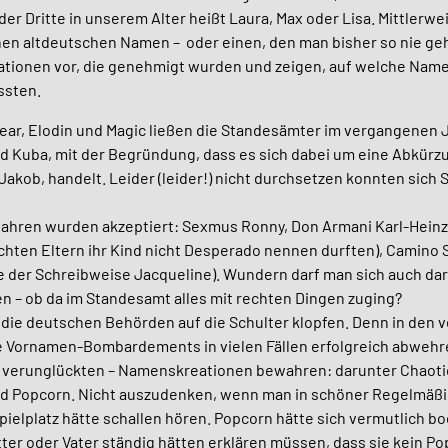
er Dritte in unserem Alter heißt Laura, Max oder Lisa. Mittlerwe
en altdeutschen Namen – oder einen, den man bisher so nie geh
ationen vor, die genehmigt wurden und zeigen, auf welche Nam
ssten.
 Bear, Elodin und Magic ließen die Standesämter im vergangenen 
und Kuba, mit der Begründung, dass es sich dabei um eine
Abkürzu
Jakob, handelt.
Leider (leider!) nicht durchsetzen konnten sich
ahren wurden akzeptiert: Sexmus Ronny, Don Armani Karl-Heinz (
hten Eltern ihr Kind nicht Desperado nennen durften), Camino S
e der Schreibweise Jacqueline). Wundern darf man sich auch dar
n – ob da im Standesamt alles mit rechten Dingen zuging?
 die deutschen Behörden auf die Schulter klopfen. Denn in den
he Vornamen-Bombardements in vielen Fällen erfolgreich abwehr
r verunglückten – Namenskreationen bewahren: darunter Chaotic
und Popcorn. Nicht auszudenken, wenn man in schöner Regelmäßi
pielplatz hätte schallen hören. Popcorn hätte sich vermutlich 
ter oder Vater ständig hätten erklären müssen, dass sie kein Po