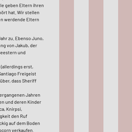
ile geben Eltern ihren
ört hat.
Wir stellen
en werdende Eltern
Jahr zu. Ebenso Juno,
ng von Jakub, der
 Seestern und
allerdings erst,
antiago Freigeist
über, dass Sheriff
 vergangenen Jahren
en und deren Kinder
a, Knirpsi,
gkeit den Ruf
bockig auf dem Boden
pcorn verkaufen.