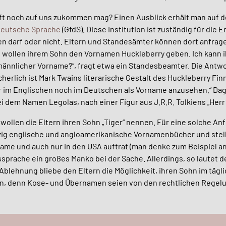
ft noch auf uns zukommen mag? Einen Ausblick erhält man auf 
 deutsche Sprache
(GfdS). Diese Institution ist zuständig für die 
darf oder nicht. Eltern und Standesämter können dort anfragen
rn wollen ihrem Sohn den Vornamen Huckleberry geben. Ich kann i
männlicher Vorname?“, fragt etwa ein Standesbeamter. Die Antwo
herlich ist Mark Twains literarische Gestalt des Huckleberry Fin
r im Englischen noch im Deutschen als Vorname anzusehen.“ Dag
i dem Namen Legolas, nach einer Figur aus J.R.R. Tolkiens „Herr 
 wollen die Eltern ihren Sohn „Tiger“ nennen. Für eine solche An
ig englische und angloamerikanische Vornamenbücher und stellt 
name und auch nur in den USA auftrat (man denke zum Beispiel a
sprache ein großes Manko bei der Sache. Allerdings, so lautet d
Ablehnung bliebe den Eltern die Möglichkeit, ihren Sohn im täg
en, denn Kose- und Übernamen seien von den rechtlichen Regelu