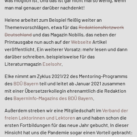
was möglich ist. Und das ist gar nicht mal so wenig, wenn
man mal genauer darüber nachdenkt!
Helene arbeitet zum Beispiel fleißig weiter an
Themenvorschlägen, etwa für das
RedaktionsNetzwerk
Deutschland
und das Magazin Nobilis, das neben der
Printausgabe nun auch auf der
Webseite
Artikel
veröffentlicht. Ein weiterer Vorsatz: mehr lesen und dann
darüber schreiben, beispielsweise für das
Literaturmagazin
Eselsohr
.
Elke nimmt am Zyklus 2021/22 des Mentoring-Programms
des
BDÜ Bayern
teil und leitet ab Januar 2021 zusammen
mit einer Übersetzerkollegin ehrenamtlich die Redaktion
des
BayernInfo-Magazins des BDÜ Bayern
.
Außerdem streben wir eine Mitgliedschaft im
Verband der
freien Lektorinnen und Lektoren
an und haben schon die
ersten Fortbildungen für das neue Jahr gebucht. In dieser
Hinsicht hat uns die Pandemie sogar einen Vorteil gebracht: